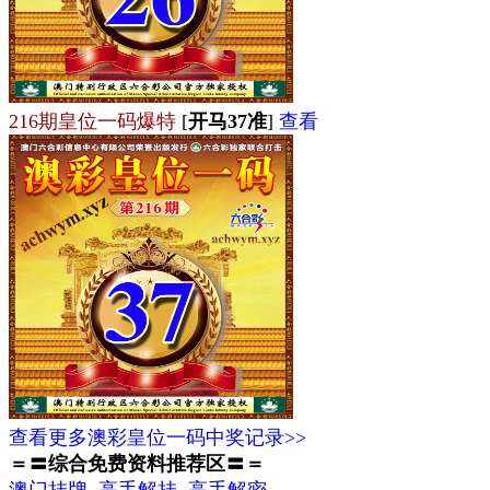
216期皇位一码爆特
[
开马37准
]
查看
查看更多澳彩皇位一码中奖记录>>
＝〓综合免费资料推荐区〓＝