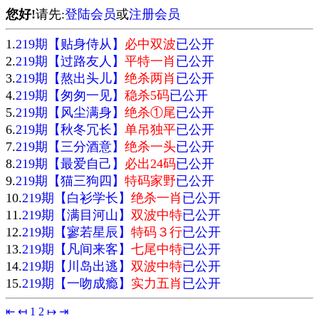
您好!
请先:
登陆会员
或
注册会员
1.
219期【贴身侍从】
必中双波
已公开
2.
219期【过路友人】
平特一肖
已公开
3.
219期【熬出头儿】
绝杀两肖
已公开
4.
219期【匆匆一见】
稳杀5码
已公开
5.
219期【风尘满身】
绝杀①尾
已公开
6.
219期【秋冬冗长】
单吊独平
已公开
7.
219期【三分酒意】
绝杀一头
已公开
8.
219期【最爱自己】
必出24码
已公开
9.
219期【猫三狗四】
特码家野
已公开
10.
219期【白衫学长】
绝杀一肖
已公开
11.
219期【满目河山】
双波中特
已公开
12.
219期【寥若星辰】
特码３行
已公开
13.
219期【凡间来客】
七尾中特
已公开
14.
219期【川岛出逃】
双波中特
已公开
15.
219期【一吻成瘾】
实力五肖
已公开
⇤
↤
1
2
↦
⇥