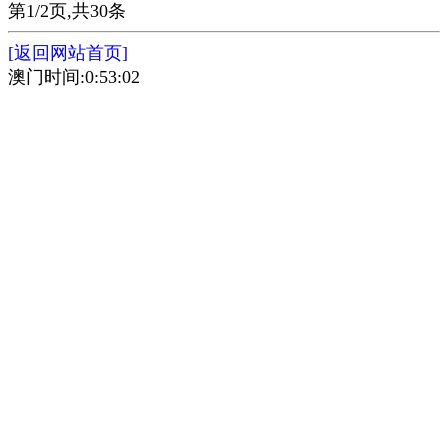
第1/2页,共30条
[返回网站首页]
澳门时间:0:53:02