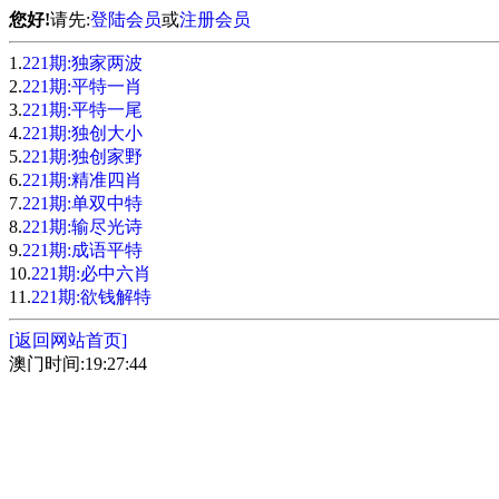
您好!
请先:
登陆会员
或
注册会员
1.
221期:独家两波
2.
221期:平特一肖
3.
221期:平特一尾
4.
221期:独创大小
5.
221期:独创家野
6.
221期:精准四肖
7.
221期:单双中特
8.
221期:输尽光诗
9.
221期:成语平特
10.
221期:必中六肖
11.
221期:欲钱解特
[返回网站首页]
澳门时间:19:27:44