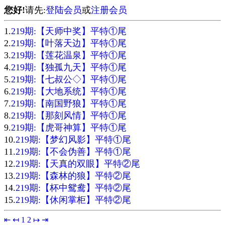
您好!
请先:
登陆会员
或
注册会员
1.
219期:【天师中奖】平特①尾
2.
219期:【叶落天边】平特①尾
3.
219期:【莲花温泉】平特①尾
4.
219期:【独孤九天】平特①尾
5.
219期:【七叔公◇】平特①尾
6.
219期:【大地系统】平特①尾
7.
219期:【南国野狼】平特①尾
8.
219期:【那刻风情】平特①尾
9.
219期:【虎哥神算】平特①尾
10.
219期:【梦幻风影】平特①尾
11.
219期:【不会伪善】平特①尾
12.
219期:【天真的双眼】平特②尾
13.
219期:【森林的狼】平特②尾
14.
219期:【杯中鸳鸯】平特②尾
15.
219期:【休闲掌柜】平特②尾
⇤
↤
1
2
↦
⇥