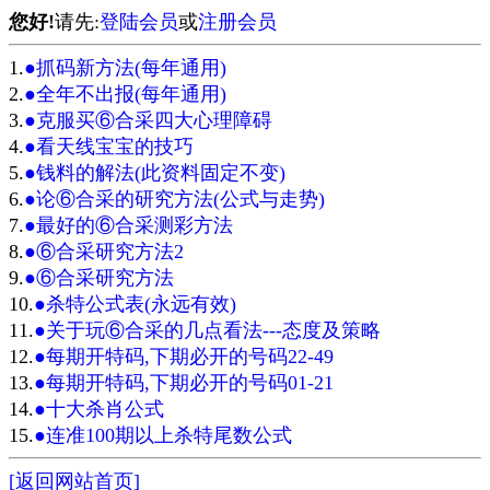
您好!
请先:
登陆会员
或
注册会员
1.
●抓码新方法(每年通用)
2.
●全年不出报(每年通用)
3.
●克服买⑥合采四大心理障碍
4.
●看天线宝宝的技巧
5.
●钱料的解法(此资料固定不变)
6.
●论⑥合采的研究方法(公式与走势)
7.
●最好的⑥合采测彩方法
8.
●⑥合采研究方法2
9.
●⑥合采研究方法
10.
●杀特公式表(永远有效)
11.
●关于玩⑥合采的几点看法---态度及策略
12.
●每期开特码,下期必开的号码22-49
13.
●每期开特码,下期必开的号码01-21
14.
●十大杀肖公式
15.
●连准100期以上杀特尾数公式
[返回网站首页]