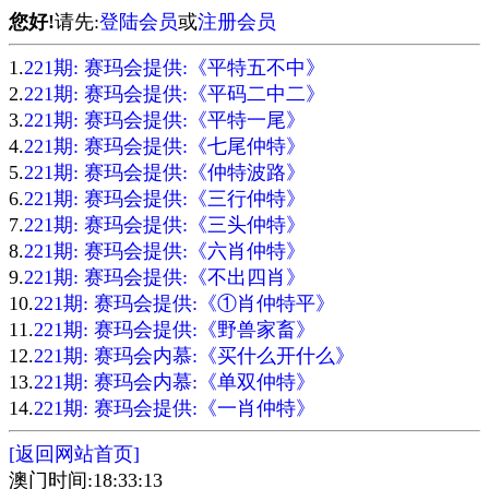
您好!
请先:
登陆会员
或
注册会员
1.
221期: 赛玛会提供:《平特五不中》
2.
221期: 赛玛会提供:《平码二中二》
3.
221期: 赛玛会提供:《平特一尾》
4.
221期: 赛玛会提供:《七尾仲特》
5.
221期: 赛玛会提供:《仲特波路》
6.
221期: 赛玛会提供:《三行仲特》
7.
221期: 赛玛会提供:《三头仲特》
8.
221期: 赛玛会提供:《六肖仲特》
9.
221期: 赛玛会提供:《不出四肖》
10.
221期: 赛玛会提供:《①肖仲特平》
11.
221期: 赛玛会提供:《野兽家畜》
12.
221期: 赛玛会内慕:《买什么开什么》
13.
221期: 赛玛会内慕:《单双仲特》
14.
221期: 赛玛会提供:《一肖仲特》
[返回网站首页]
澳门时间:18:33:13