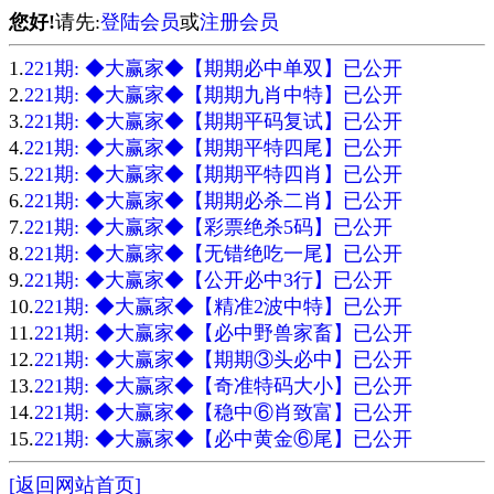
您好!
请先:
登陆会员
或
注册会员
1.
221期: ◆大赢家◆【期期必中单双】已公开
2.
221期: ◆大赢家◆【期期九肖中特】已公开
3.
221期: ◆大赢家◆【期期平码复试】已公开
4.
221期: ◆大赢家◆【期期平特四尾】已公开
5.
221期: ◆大赢家◆【期期平特四肖】已公开
6.
221期: ◆大赢家◆【期期必杀二肖】已公开
7.
221期: ◆大赢家◆【彩票绝杀5码】已公开
8.
221期: ◆大赢家◆【无错绝吃一尾】已公开
9.
221期: ◆大赢家◆【公开必中3行】已公开
10.
221期: ◆大赢家◆【精准2波中特】已公开
11.
221期: ◆大赢家◆【必中野兽家畜】已公开
12.
221期: ◆大赢家◆【期期③头必中】已公开
13.
221期: ◆大赢家◆【奇准特码大小】已公开
14.
221期: ◆大赢家◆【稳中⑥肖致富】已公开
15.
221期: ◆大赢家◆【必中黄金⑥尾】已公开
[返回网站首页]