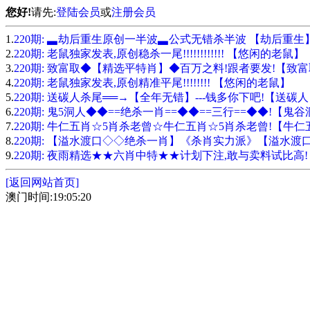
您好!
请先:
登陆会员
或
注册会员
1.
220期: ▃劫后重生原创一半波▃公式无错杀半波 【劫后重生
2.
220期: 老鼠独家发表,原创稳杀一尾!!!!!!!!!!!! 【悠闲的老鼠】
3.
220期: 致富取◆【精选平特肖】◆百万之料!跟者要发!【致
4.
220期: 老鼠独家发表,原创精准平尾!!!!!!!! 【悠闲的老鼠】
5.
220期: 送碳人杀尾══→【全年无错】---钱多你下吧!【送碳
6.
220期: 鬼5洞人◆◆==绝杀一肖==◆◆==三行==◆◆!【鬼
7.
220期: 牛仁五肖☆5肖杀老曾☆牛仁五肖☆5肖杀老曾!【牛仁
8.
220期: 【溢水渡口◇◇绝杀一肖】《杀肖实力派》【溢水渡
9.
220期: 夜雨精选★★六肖中特★★计划下注,敢与卖料试比高
[返回网站首页]
澳门时间:19:05:20