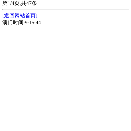
第1/4页,共47条
[返回网站首页]
澳门时间:9:15:44