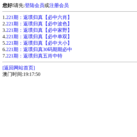
您好!
请先:
登陆会员
或
注册会员
1.
221期：返璞归真【必中六肖】
2.
221期：返璞归真【必中波色】
3.
221期：返璞归真【必中家野】
4.
221期：返璞归真【必中单双】
5.
221期：返璞归真【必中大小】
6.
221期：返璞归真30码期期必中
7.
221期：返璞归真五肖中特
[返回网站首页]
澳门时间:19:17:50