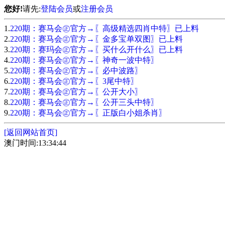
您好!
请先:
登陆会员
或
注册会员
1.
220期：赛马会㊣官方→〖高级精选四肖中特〗已上料
2.
220期：赛马会㊣官方→〖金多宝单双图〗已上料
3.
220期：赛玛会㊣官方→〖买什么开什么〗已上料
4.
220期：赛马会㊣官方→〖神奇一波中特〗
5.
220期：赛马会㊣官方→〖必中波路〗
6.
220期：赛马会㊣官方→〖3尾中特〗
7.
220期：赛马会㊣官方→〖公开大小〗
8.
220期：赛马会㊣官方→〖公开三头中特〗
9.
220期：赛马会㊣官方→〖正版白小姐杀肖〗
[返回网站首页]
澳门时间:13:34:44